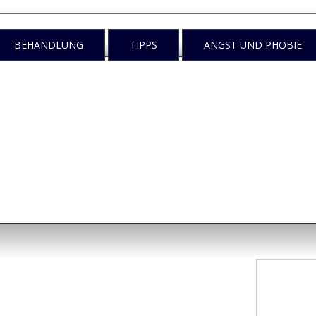
BEHANDLUNG
TIPPS
ANGST UND PHOBIE
n
egen tun?